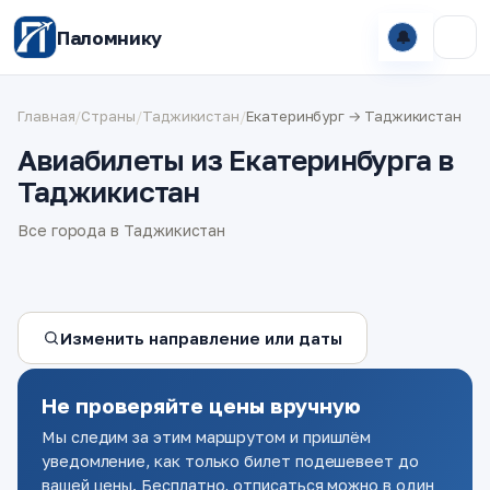
Паломнику
🔔
Главная
/
Страны
/
Таджикистан
/
Екатеринбург → Таджикистан
Авиабилеты из Екатеринбурга в
Таджикистан
Все города в Таджикистан
Изменить направление или даты
Не проверяйте цены вручную
Мы следим за этим маршрутом и пришлём
уведомление, как только билет подешевеет до
вашей цены. Бесплатно, отписаться можно в один