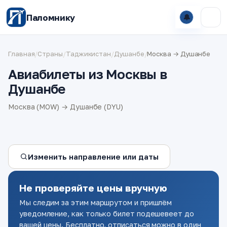
Паломнику
🔔
Главная
/
Страны
/
Таджикистан
/
Душанбе
/
Москва → Душанбе
Авиабилеты из Москвы в
Душанбе
Москва (MOW) → Душанбе (DYU)
Изменить направление или даты
Не проверяйте цены вручную
Мы следим за этим маршрутом и пришлём
уведомление, как только билет подешевеет до
вашей цены. Бесплатно, отписаться можно в один