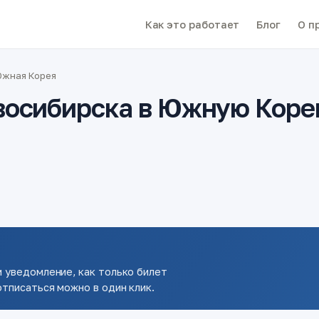
Как это работает
Блог
О п
Южная Корея
восибирска в Южную Кор
 уведомление, как только билет
тписаться можно в один клик.