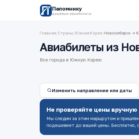
Паломнику
дешёвые авиабилеты
Главная
/
Страны
/
Южная Корея
/
Новосибирск → 
Авиабилеты из Но
Все города в Южную Корею
Изменить направление или даты
Не проверяйте цены вручную
Мы следим за этим маршрутом и пришлём
подешевеет до вашей цены. Бесплатно, о