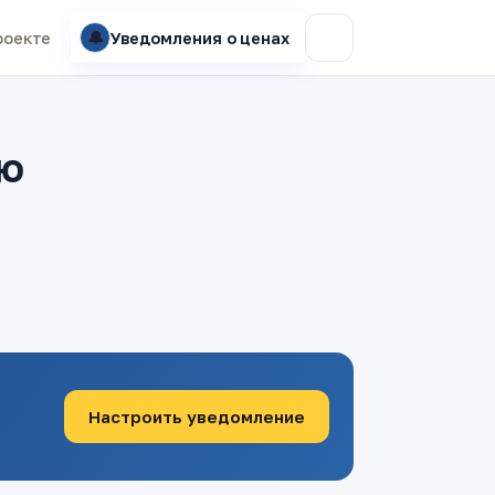
🔔
роекте
Уведомления о ценах
ею
Настроить уведомление