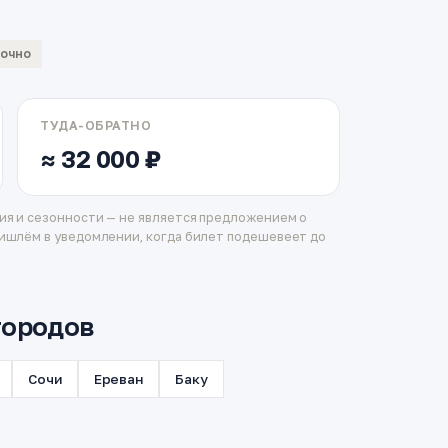
вочно
ТУДА-ОБРАТНО
≈ 32 000 ₽
ия и сезонности — не является предложением о
ишлём в уведомлении, когда билет подешевеет до
городов
Сочи
Ереван
Баку