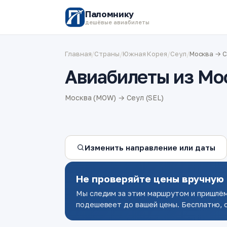
Паломнику
дешёвые авиабилеты
Главная
/
Страны
/
Южная Корея
/
Сеул
/
Москва → 
Авиабилеты из Мо
Москва (MOW) → Сеул (SEL)
Изменить направление или даты
Не проверяйте цены вручную
Мы следим за этим маршрутом и пришлём
подешевеет до вашей цены. Бесплатно, о