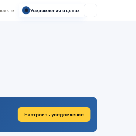
🔔
роекте
Уведомления о ценах
Настроить уведомление