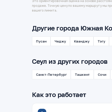
Это ориентировочная оценка на основе расстоян
продаже. Точную цену по вашему маршруту мы пр
вашего лимита.
Другие города Южная Ко
Пусан
Чеджу
Кванджу
Тэгу
Сеул из других городов
Санкт-Петербург
Ташкент
Сочи
Как это работает