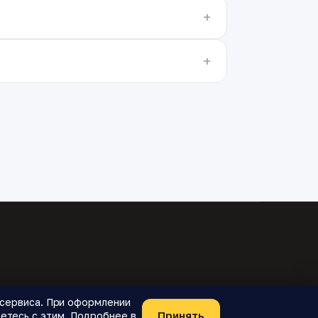
я сервиса. При оформлении
Принять
етесь с этим. Подробнее в
Telegram-бот
О проекте
Конфиденциальность