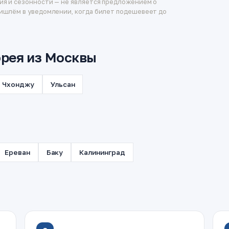
ия и сезонности — не является предложением о
ишлём в уведомлении, когда билет подешевеет до
рея из Москвы
Чхонджу
Ульсан
Ереван
Баку
Калининград