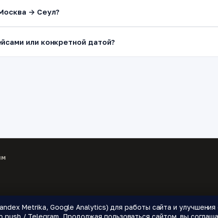
Москва → Сеул?
йсами или конкретной датой?
ям
andex Metrika, Google Analytics) для работы сайта и улучшени
 направления.
push / Telegram. Продолжая пользоваться сайтом, вы соглаша
🌍 Страны
📝 Блог
🔔 Уведомления о ценах
❓ Как это работает