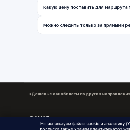
Какую цену поставить для маршрута 
Можно следить только за прямыми ре
Дешёвые авиабилеты по другим направлени
© 2026 Паломнику
Мы используем файлы cookie и аналитику (Y
Дешёвые авиабилеты, подписки на цены и новые
подписки также храним идентификатор web 