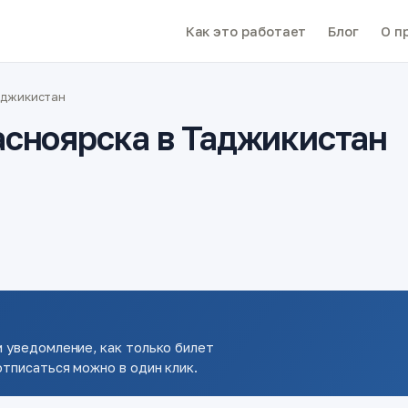
Как это работает
Блог
О п
аджикистан
асноярска в Таджикистан
 уведомление, как только билет
тписаться можно в один клик.