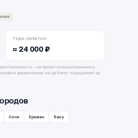
вочно
ТУДА-ОБРАТНО
≈ 24 000 ₽
ия и сезонности — не является предложением о
ишлём в уведомлении, когда билет подешевеет до
городов
Сочи
Ереван
Баку