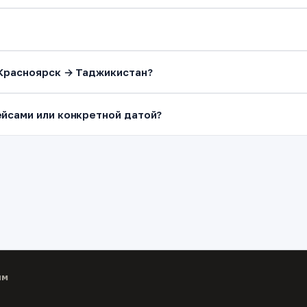
 Красноярск → Таджикистан?
йсами или конкретной датой?
ям