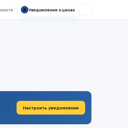
🔔
роекте
Уведомления о ценах
Настроить уведомление