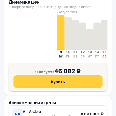
Динамика цен
Выберите дату — покажем цену и ссылку на билет
август 2026
9
10
11
12
13
14
15
16
ВС
ПН
ВТ
СР
ЧТ
ПТ
СБ
ВС
46 082 ₽
9 августа
Купить
Авиакомпании и цены
Air Arabia
от 31 001 ₽
G9