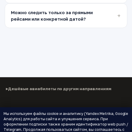
Можно следить только за прямыми
рейсами или конкретной датой?
Дешёвые авиабилеты по другим направлениям
© 2026 Паломнику
Мы используем файлы cookie и аналитику (Yandex Metrika, Google
Analytics) для работы сайта и улучшения сервиса. При
Дешёвые авиабилеты, подписки на цены и новые
оформлении подписки также храним идентификатор web push /
направления.
Telegram. Продолжая пользоваться сайтом, вы соглашаетесь с
🌍 Страны
📝 Блог
🔔 Уведомления о ценах