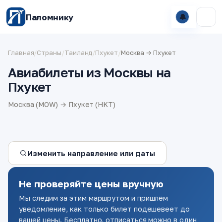
Паломнику
🔔
Главная
/
Страны
/
Таиланд
/
Пхукет
/
Москва → Пхукет
Авиабилеты из Москвы на
Пхукет
Москва (MOW) → Пхукет (HKT)
Изменить направление или даты
Не проверяйте цены вручную
Мы следим за этим маршрутом и пришлём
уведомление, как только билет подешевеет до
вашей цены. Бесплатно, отписаться можно в один