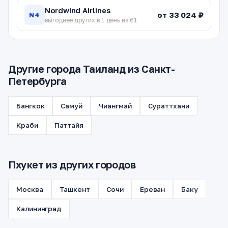
Nordwind Airlines
от 33 024 ₽
N4
выгоднее других в 1 день из 61
Другие города Таиланд из Санкт-
Петербурга
Бангкок
Самуй
Чиангмай
Сураттхани
Краби
Паттайя
Пхукет из других городов
Москва
Ташкент
Сочи
Ереван
Баку
Калининград