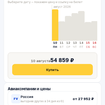
Выберите дату — покажем цену и ссылку на билет
август 2026
10
11
12
13
14
15
16
17
ПН
ВТ
СР
ЧТ
ПТ
СБ
ВС
ПН
54 859 ₽
10 августа
Купить
Авиакомпании и цены
Россия
от 27 952 ₽
FV
выгоднее других в 34 дня из 61