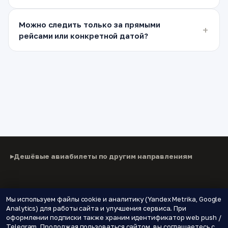
Можно следить только за прямыми
рейсами или конкретной датой?
Дешёвые авиабилеты по другим направлениям
© 2026 Паломнику
Мы используем файлы cookie и аналитику (Yandex Metrika, Google
Analytics) для работы сайта и улучшения сервиса. При
Дешёвые авиабилеты, подписки на цены и новые
оформлении подписки также храним идентификатор web push /
направления.
Telegram. Продолжая пользоваться сайтом, вы соглашаетесь с