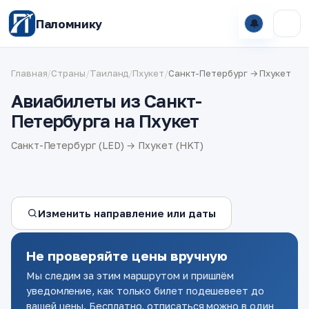
Паломнику
🔔
Главная
/
Страны
/
Таиланд
/
Пхукет
/
Санкт-Петербург → Пхукет
Авиабилеты из Санкт-
Петербурга на Пхукет
Санкт-Петербург (LED) → Пхукет (HKT)
Изменить направление или даты
Не проверяйте цены вручную
Мы следим за этим маршрутом и пришлём
уведомление, как только билет подешевеет до
вашей цены. Бесплатно, отписаться можно в один