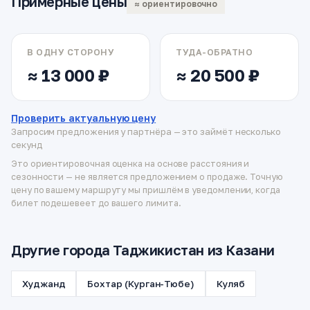
Примерные цены
≈ ориентировочно
В ОДНУ СТОРОНУ
ТУДА-ОБРАТНО
≈ 13 000 ₽
≈ 20 500 ₽
Проверить актуальную цену
Запросим предложения у партнёра — это займёт несколько
секунд
Это ориентировочная оценка на основе расстояния и
сезонности — не является предложением о продаже. Точную
цену по вашему маршруту мы пришлём в уведомлении, когда
билет подешевеет до вашего лимита.
Другие города Таджикистан из Казани
Худжанд
Бохтар (Курган-Тюбе)
Куляб