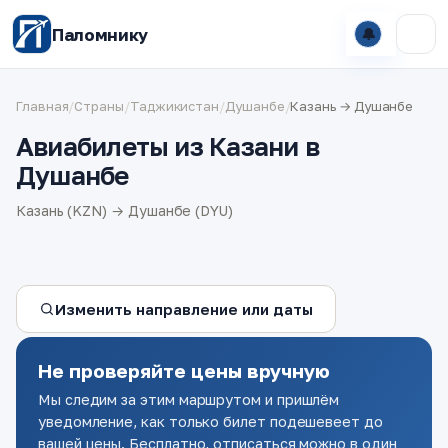
Паломнику
🔔
Главная
/
Страны
/
Таджикистан
/
Душанбе
/
Казань → Душанбе
Авиабилеты из Казани в
Душанбе
Казань (KZN) → Душанбе (DYU)
Изменить направление или даты
Не проверяйте цены вручную
Мы следим за этим маршрутом и пришлём
уведомление, как только билет подешевеет до
вашей цены. Бесплатно, отписаться можно в один