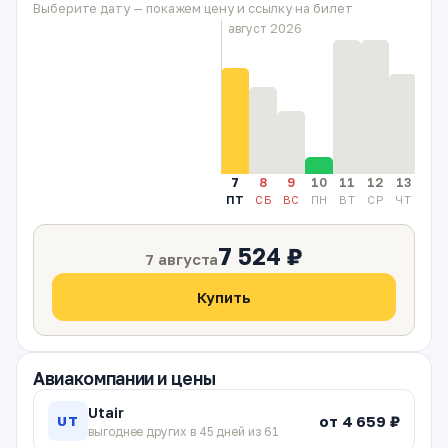
Выберите дату — покажем цену и ссылку на билет
август 2026
7
8
9
10
11
12
13
14
ПТ
СБ
ВС
ПН
ВТ
СР
ЧТ
ПТ
7 524 ₽
7 августа
Купить
Авиакомпании и цены
Utair
от 4 659 ₽
UT
выгоднее других в 45 дней из 61