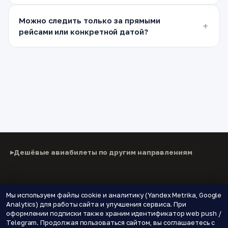
Можно следить только за прямыми
рейсами или конкретной датой?
Дешёвые авиабилеты по другим направлениям
© 2026 Паломнику
Мы используем файлы cookie и аналитику (Yandex Metrika, Google
Analytics) для работы сайта и улучшения сервиса. При
Дешёвые авиабилеты, подписки на цены и новые
оформлении подписки также храним идентификатор web push /
направления.
Telegram. Продолжая пользоваться сайтом, вы соглашаетесь с
🌍 Страны
📝 Блог
🔔 Уведомления о ценах