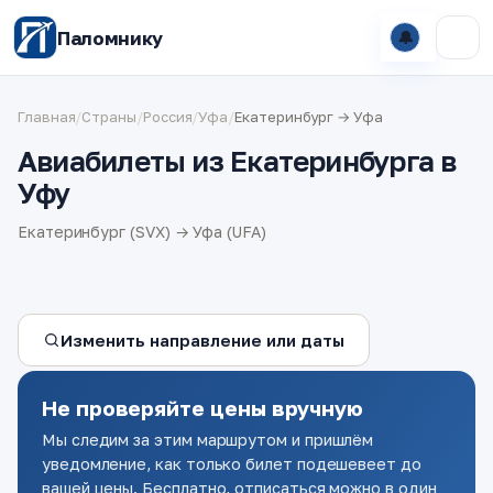
Паломнику
🔔
Главная
/
Страны
/
Россия
/
Уфа
/
Екатеринбург → Уфа
Авиабилеты из Екатеринбурга в
Уфу
Екатеринбург (SVX) → Уфа (UFA)
Изменить направление или даты
Не проверяйте цены вручную
Мы следим за этим маршрутом и пришлём
уведомление, как только билет подешевеет до
вашей цены. Бесплатно, отписаться можно в один