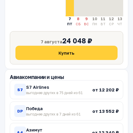
7
8
9
10
11
12
13
14
ПТ
СБ
ВС
ПН
ВТ
СР
ЧТ
ПТ
24 048 ₽
7 августа
Купить
Авиакомпании и цены
S7 Airlines
от 12 202 ₽
S7
выгоднее других в 75 дней из 61
Победа
от 13 552 ₽
DP
выгоднее других в 7 дней из 61
Азимут
от 12 340 ₽
A4