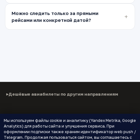
Можно следить только за прямыми
рейсами или конкретной датой?
Дешёвые авиабилеты по другим направлениям
© 2026 Паломнику
Мы используем файлы cookie и аналитику (Yandex Metrika, Google
Analytics) для работы сайта и улучшения сервиса. При
Дешёвые авиабилеты, подписки на цены и новые
оформлении подписки также храним идентификатор web push /
направления.
Telegram. Продолжая пользоваться сайтом, вы соглашаетесь с
🌍 Страны
📝 Блог
🔔 Уведомления о ценах