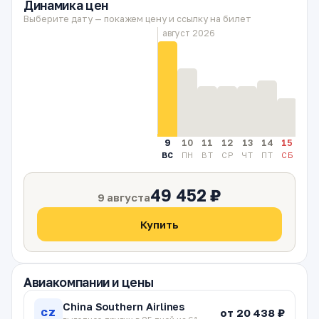
Динамика цен
Выберите дату — покажем цену и ссылку на билет
август 2026
9
10
11
12
13
14
15
16
ВС
ПН
ВТ
СР
ЧТ
ПТ
СБ
ВС
49 452 ₽
9 августа
Купить
Авиакомпании и цены
China Southern Airlines
от 20 438 ₽
CZ