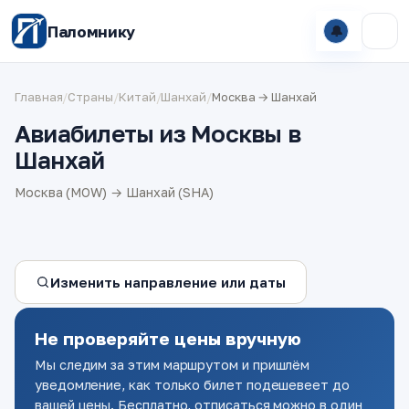
Паломнику
🔔
Главная
/
Страны
/
Китай
/
Шанхай
/
Москва → Шанхай
Авиабилеты из Москвы в
Шанхай
Москва (MOW) → Шанхай (SHA)
Изменить направление или даты
Не проверяйте цены вручную
Мы следим за этим маршрутом и пришлём
уведомление, как только билет подешевеет до
вашей цены. Бесплатно, отписаться можно в один