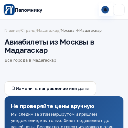
Паломнику
🔔
Главная
/
Страны
/
Мадагаскар
/
Москва → Мадагаскар
Авиабилеты из Москвы в
Мадагаскар
Все города в Мадагаскар
Изменить направление или даты
Не проверяйте цены вручную
Мы следим за этим маршрутом и пришлём
уведомление, как только билет подешевеет до
вашей цены. Бесплатно, отписаться можно в один