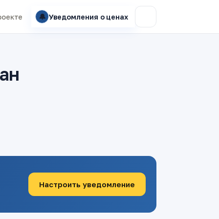
🔔
роекте
Уведомления о ценах
тан
Настроить уведомление