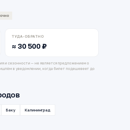
вочно
ТУДА-ОБРАТНО
≈ 30 500 ₽
ия и сезонности — не является предложением о
ишлём в уведомлении, когда билет подешевеет до
родов
Баку
Калининград