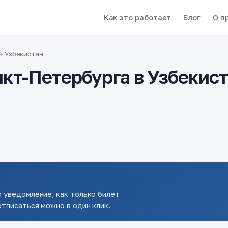
Как это работает
Блог
О п
→ Узбекистан
кт-Петербурга в Узбекис
 уведомление, как только билет
тписаться можно в один клик.