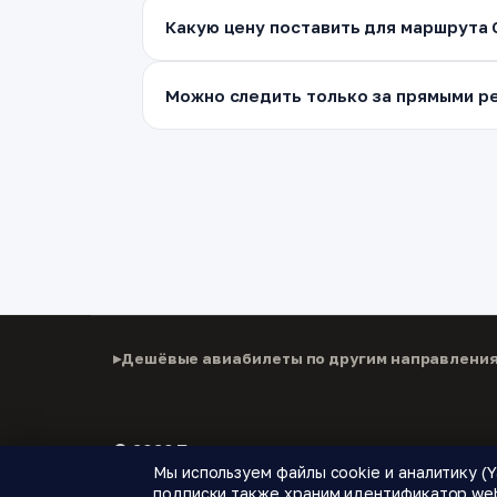
Какую цену поставить для маршрута
Можно следить только за прямыми ре
Дешёвые авиабилеты по другим направлени
© 2026 Паломнику
Мы используем файлы cookie и аналитику (Y
Дешёвые авиабилеты, подписки на цены и новые
подписки также храним идентификатор web 