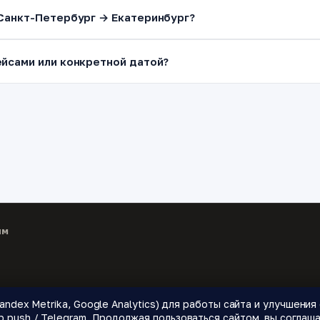
 Санкт-Петербург → Екатеринбург?
йсами или конкретной датой?
ям
andex Metrika, Google Analytics) для работы сайта и улучшени
 направления.
push / Telegram. Продолжая пользоваться сайтом, вы соглаша
🌍 Страны
📝 Блог
🔔 Уведомления о ценах
❓ Как это работает