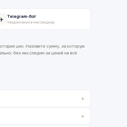
Telegram-бот
✈️
Уведомления в мессенджер
стория цен. Назовите сумму, за которую
льно: без них следим за ценой на всё