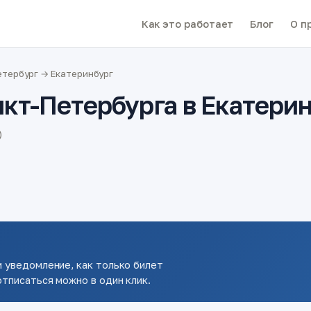
Как это работает
Блог
О п
тербург → Екатеринбург
кт-Петербурга в Екатери
)
 уведомление, как только билет
тписаться можно в один клик.