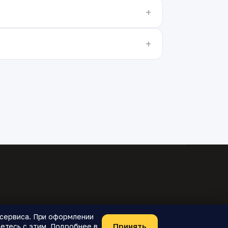
я сервиса. При оформлении
Принять
етесь с этим. Подробнее в
Telegram-бот
О проекте
Конфиденциальность