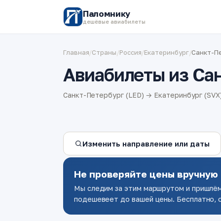
Паломнику
дешёвые авиабилеты
Главная
/
Страны
/
Россия
/
Екатеринбург
/
Санкт-Пе
Авиабилеты из Сан
Санкт-Петербург (LED) → Екатеринбург (SVX
Изменить направление или даты
Не проверяйте цены вручную
Мы следим за этим маршрутом и пришлём
подешевеет до вашей цены. Бесплатно, о