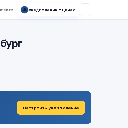
🔔
роекте
Уведомления о ценах
нбург
Настроить уведомление