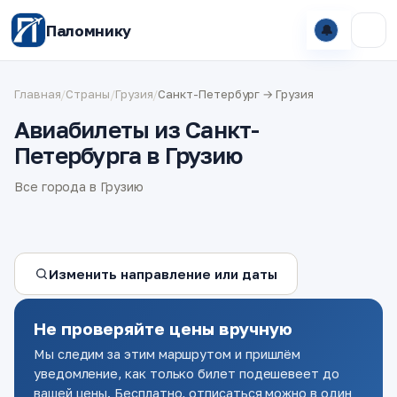
Паломнику
🔔
Главная
/
Страны
/
Грузия
/
Санкт-Петербург → Грузия
Авиабилеты из Санкт-
Петербурга в Грузию
Все города в Грузию
Изменить направление или даты
Не проверяйте цены вручную
Мы следим за этим маршрутом и пришлём
уведомление, как только билет подешевеет до
вашей цены. Бесплатно, отписаться можно в один