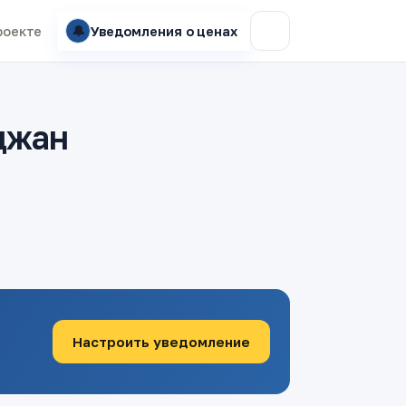
🔔
роекте
Уведомления о ценах
джан
Настроить уведомление