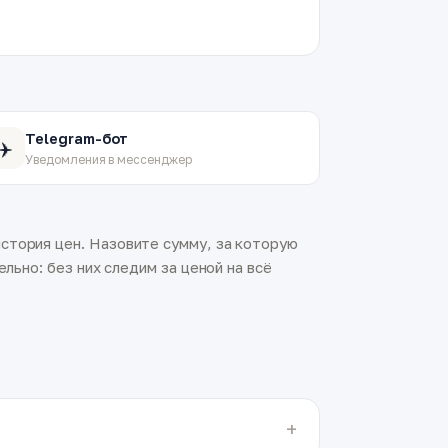
Telegram-бот
✈️
Уведомления в мессенджер
стория цен. Назовите сумму, за которую
льно: без них следим за ценой на всё