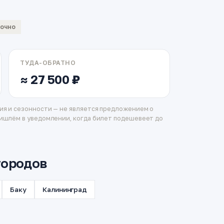
вочно
ТУДА-ОБРАТНО
≈ 27 500 ₽
ия и сезонности — не является предложением о
ишлём в уведомлении, когда билет подешевеет до
городов
Баку
Калининград