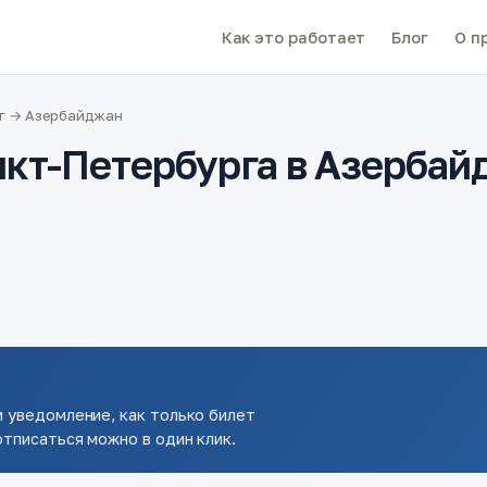
Как это работает
Блог
О п
г → Азербайджан
нкт-Петербурга в Азербай
 уведомление, как только билет
тписаться можно в один клик.