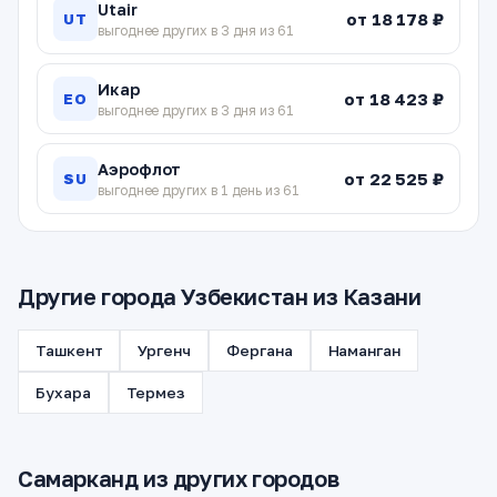
Utair
от 18 178 ₽
UT
выгоднее других в 3 дня из 61
Икар
от 18 423 ₽
EO
выгоднее других в 3 дня из 61
Аэрофлот
от 22 525 ₽
SU
выгоднее других в 1 день из 61
Другие города Узбекистан из Казани
Ташкент
Ургенч
Фергана
Наманган
Бухара
Термез
Самарканд из других городов