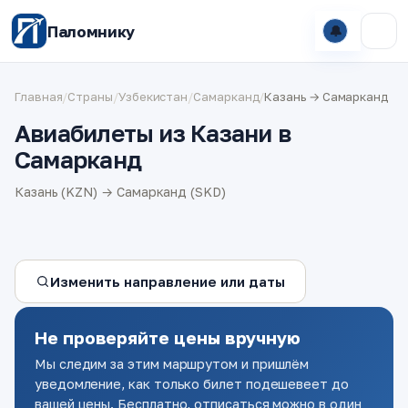
Паломнику
🔔
Главная
/
Страны
/
Узбекистан
/
Самарканд
/
Казань → Самарканд
Авиабилеты из Казани в
Самарканд
Казань (KZN) → Самарканд (SKD)
Изменить направление или даты
Не проверяйте цены вручную
Мы следим за этим маршрутом и пришлём
уведомление, как только билет подешевеет до
вашей цены. Бесплатно, отписаться можно в один