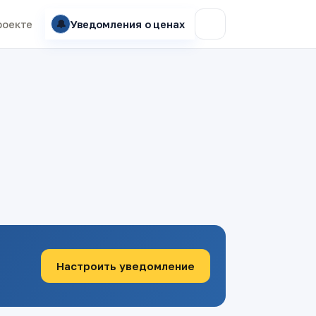
🔔
роекте
Уведомления о ценах
Настроить уведомление