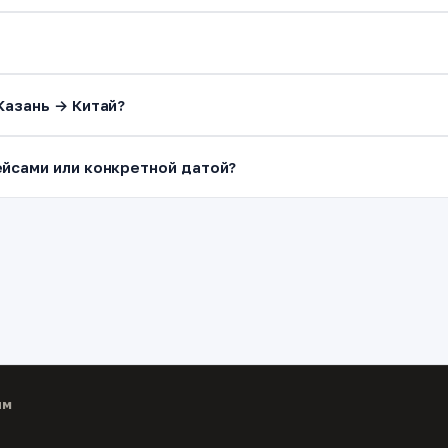
Казань → Китай?
йсами или конкретной датой?
ям