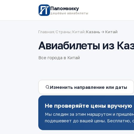
Паломнику
дешёвые авиабилеты
Главная
/
Страны
/
Китай
/
Казань → Китай
Авиабилеты из Каз
Все города в Китай
Изменить направление или даты
Не проверяйте цены вручную
Мы следим за этим маршрутом и пришлём
подешевеет до вашей цены. Бесплатно, о