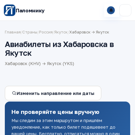
Паломнику
🔔
Главная
/
Страны
/
Россия
/
Якутск
/
Хабаровск → Якутск
Авиабилеты из Хабаровска в
Якутск
Хабаровск (KHV) → Якутск (YKS)
Изменить направление или даты
Не проверяйте цены вручную
Мы следим за этим маршрутом и пришлём
уведомление, как только билет подешевеет до
вашей цены. Бесплатно, отписаться можно в один