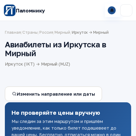
Паломнику
🔔
Главная
/
Страны
/
Россия
/
Мирный
/
Иркутск → Мирный
Авиабилеты из Иркутска в
Мирный
Иркутск (IKT) → Мирный (MJZ)
Изменить направление или даты
Не проверяйте цены вручную
Мы следим за этим маршрутом и пришлём
уведомление, как только билет подешевеет до
вашей цены. Бесплатно, отписаться можно в один