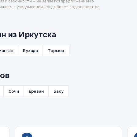
ия и сезонности — не является предложением о
ишлём в уведомлении, когда билет подешевеет до
ан из Иркутска
манган
Бухара
Термез
дов
Сочи
Ереван
Баку