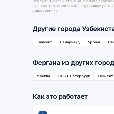
Это ориентировочная оценка на основе расстоян
продаже. Точную цену по вашему маршруту мы пр
вашего лимита.
Другие города Узбекист
Ташкент
Самарканд
Ургенч
На
Фергана из других горо
Москва
Санкт-Петербург
Ташкент
Как это работает