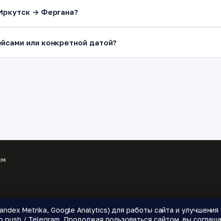
Иркутск → Фергана?
йсами или конкретной датой?
ям
andex Metrika, Google Analytics) для работы сайта и улучшени
 направления.
push / Telegram. Продолжая пользоваться сайтом, вы соглаша
🌍 Страны
📝 Блог
🔔 Уведомления о ценах
❓ Как это работает