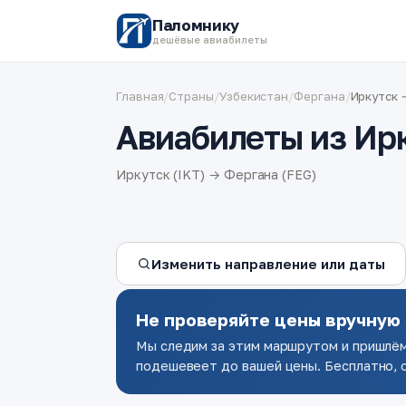
Паломнику
дешёвые авиабилеты
Главная
/
Страны
/
Узбекистан
/
Фергана
/
Иркутск 
Авиабилеты из Ир
Иркутск (IKT) → Фергана (FEG)
Изменить направление или даты
Не проверяйте цены вручную
Мы следим за этим маршрутом и пришлём
подешевеет до вашей цены. Бесплатно, о