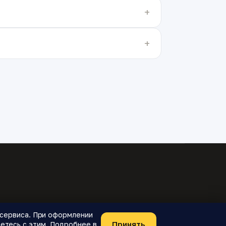
я сервиса. При оформлении
Принять
етесь с этим. Подробнее в
Telegram-бот
О проекте
Конфиденциальность