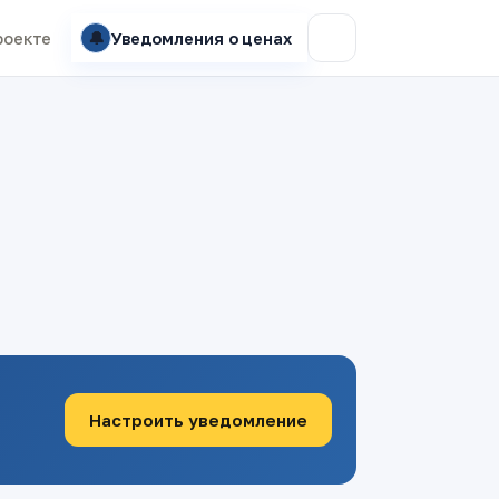
🔔
роекте
Уведомления о ценах
Настроить уведомление