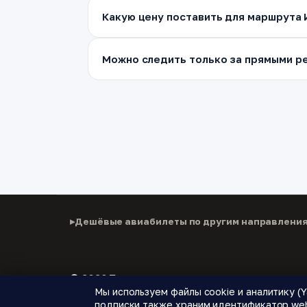
Какую цену поставить для маршрута 
Можно следить только за прямыми ре
Дешёвые авиабилеты по другим направлени
© 2026 Паломнику
Мы используем файлы cookie и аналитику (Y
Дешёвые авиабилеты, подписки на цены и новые
подписки также храним идентификатор web 