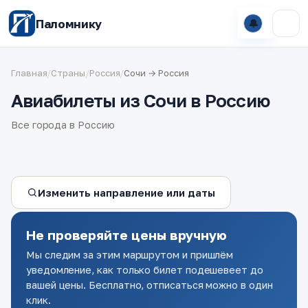
Паломнику
🔔
Главная
/
Страны
/
Россия
/
Сочи → Россия
Авиабилеты из Сочи в Россию
Все города в Россию
Изменить направление или даты
Не проверяйте цены вручную
Мы следим за этим маршрутом и пришлём
уведомление, как только билет подешевеет до
вашей цены. Бесплатно, отписаться можно в один
клик.