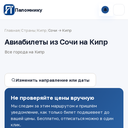
Паломнику
🔔
Главная
/
Страны
/
Кипр
/
Сочи → Кипр
Авиабилеты из Сочи на Кипр
Все города на Кипр
Изменить направление или даты
Не проверяйте цены вручную
Мы следим за этим маршрутом и пришлём
уведомление, как только билет подешевеет до
вашей цены. Бесплатно, отписаться можно в один
клик.