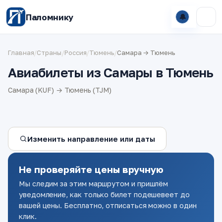
Паломнику
🔔
Главная
/
Страны
/
Россия
/
Тюмень
/
Самара → Тюмень
Авиабилеты из Самары в Тюмень
Самара (KUF) → Тюмень (TJM)
Изменить направление или даты
Не проверяйте цены вручную
Мы следим за этим маршрутом и пришлём
уведомление, как только билет подешевеет до
вашей цены. Бесплатно, отписаться можно в один
клик.