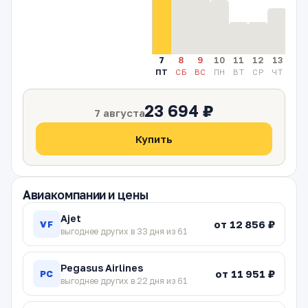
7
8
9
10
11
12
13
14
ПТ
СБ
ВС
ПН
ВТ
СР
ЧТ
ПТ
23 694 ₽
7 августа
Купить
Авиакомпании и цены
Ajet
от 12 856 ₽
VF
выгоднее других в 33 дня из 61
Pegasus Airlines
от 11 951 ₽
PC
выгоднее других в 22 дня из 61