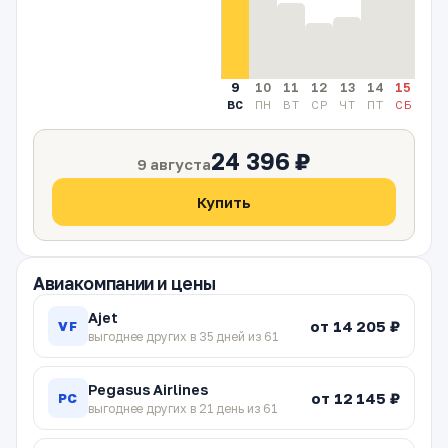
9
10
11
12
13
14
15
16
ВС
ПН
ВТ
СР
ЧТ
ПТ
СБ
ВС
24 396 ₽
9 августа
Купить
Авиакомпании и цены
Ajet
от 14 205 ₽
VF
выгоднее других в 35 дней из 61
Pegasus Airlines
от 12 145 ₽
PC
выгоднее других в 21 день из 61