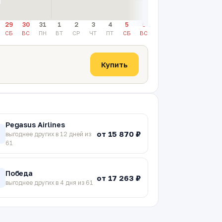
29
30
31
1
2
3
4
5
6
7
8
9
10
СБ
ВС
ПН
ВТ
СР
ЧТ
ПТ
СБ
ВС
ПН
ВТ
СР
ЧТ
Купить
Pegasus Airlines
от 15 870 ₽
C
выгоднее других в 12 дней из
61
Победа
от 17 263 ₽
P
выгоднее других в 4 дня из 61