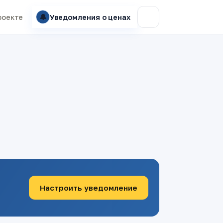
🔔
роекте
Уведомления о ценах
Настроить уведомление