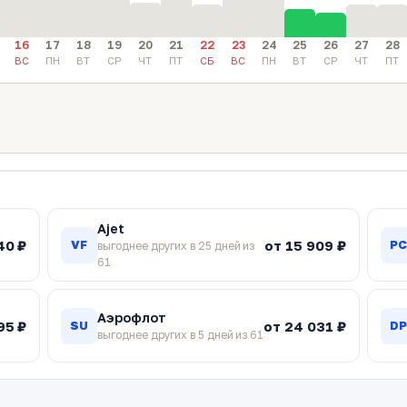
16
17
18
19
20
21
22
23
24
25
26
27
28
ВС
ПН
ВТ
СР
ЧТ
ПТ
СБ
ВС
ПН
ВТ
СР
ЧТ
ПТ
Ajet
40 ₽
от 15 909 ₽
VF
P
выгоднее других в 25 дней из
61
Аэрофлот
95 ₽
от 24 031 ₽
SU
D
выгоднее других в 5 дней из 61