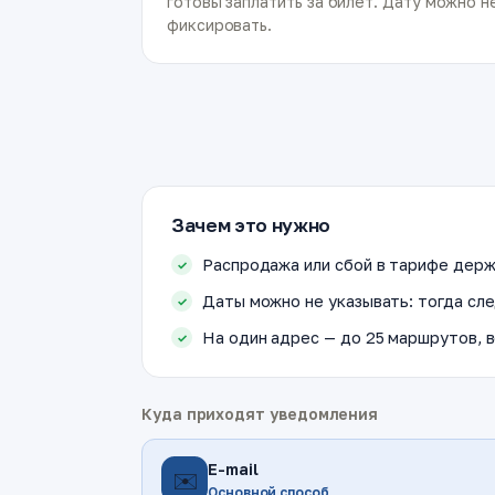
готовы заплатить за билет. Дату можно н
фиксировать.
Зачем это нужно
Распродажа или сбой в тарифе держ
Даты можно не указывать: тогда сле
На один адрес — до 25 маршрутов, в
Куда приходят уведомления
E-mail
✉️
Основной способ