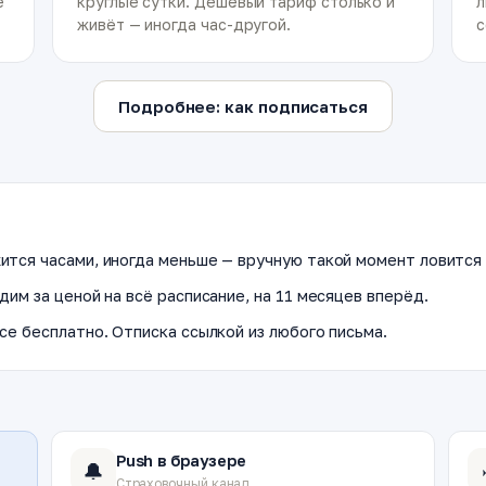
е
круглые сутки. Дешёвый тариф столько и
л
живёт — иногда час-другой.
с
Подробнее: как подписаться
ится часами, иногда меньше — вручную такой момент ловится 
дим за ценой на всё расписание, на 11 месяцев вперёд.
се бесплатно. Отписка ссылкой из любого письма.
Push в браузере
🔔
Страховочный канал