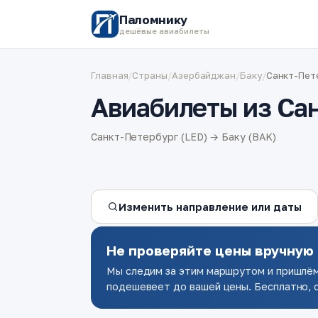
Паломнику
дешёвые авиабилеты
Главная
/
Страны
/
Азербайджан
/
Баку
/
Санкт-Пет
Авиабилеты из Сан
Санкт-Петербург (LED) → Баку (BAK)
Изменить направление или даты
Не проверяйте цены вручную
Мы следим за этим маршрутом и пришлём
подешевеет до вашей цены. Бесплатно, о