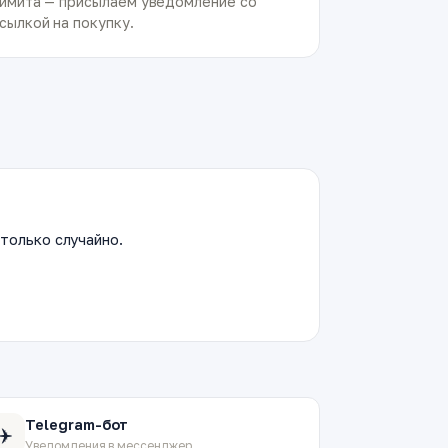
имита — присылаем уведомление со
сылкой на покупку.
только случайно.
Telegram-бот
✈️
Уведомления в мессенджер