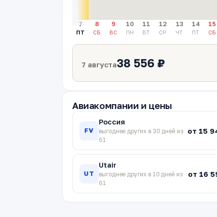
7
8
9
10
11
12
13
14
15
ПТ
СБ
ВС
ПН
ВТ
СР
ЧТ
ПТ
СБ
38 556 ₽
7 августа
Авиакомпании и цены
Россия
от 15 9
FV
выгоднее других в 30 дней из
61
Utair
от 16 5
UT
выгоднее других в 10 дней из
61