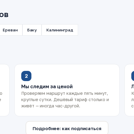
ов
Ереван
Баку
Калининград
2
Мы следим за ценой
ко
Проверяем маршрут каждые пять минут,
К
е
круглые сутки. Дешёвый тариф столько и
л
живёт — иногда час-другой.
с
Подробнее: как подписаться