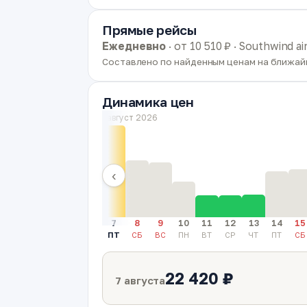
Прямые рейсы
Ежедневно
· от 10 510 ₽ · Southwind 
Составлено по найденным ценам на ближайш
Динамика цен
август 2026
‹
7
8
9
10
11
12
13
14
15
ПТ
СБ
ВС
ПН
ВТ
СР
ЧТ
ПТ
СБ
22 420 ₽
7 августа