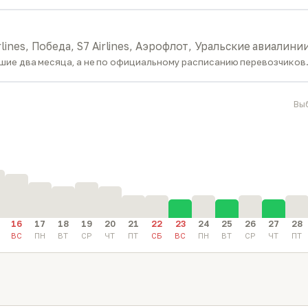
airlines, Победа, S7 Airlines, Аэрофлот, Уральские авиалини
ие два месяца, а не по официальному расписанию перевозчиков
Вы
16
17
18
19
20
21
22
23
24
25
26
27
28
ВС
ПН
ВТ
СР
ЧТ
ПТ
СБ
ВС
ПН
ВТ
СР
ЧТ
ПТ