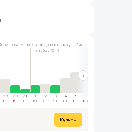
и
.
берите дату — покажем цену и ссылку на билет
сентябрь 2026
›
29
30
31
1
2
3
4
5
6
7
8
9
10
СБ
ВС
ПН
ВТ
СР
ЧТ
ПТ
СБ
ВС
ПН
ВТ
СР
ЧТ
Купить