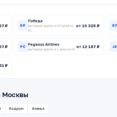
Победа
27 ₽
от 10 325 ₽
DP
S
выгоднее других в 19 дней из
61
Pegasus Airlines
67 ₽
от 12 187 ₽
PC
J2
выгоднее других в 1 день из 61
51 ₽
з Москвы
н
Бодрум
Аланья