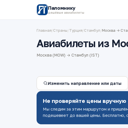
Паломнику
дешёвые авиабилеты
Главная
/
Страны
/
Турция
/
Стамбул
/
Москва → Ст
Авиабилеты из Мо
Москва (MOW) → Стамбул (IST)
Изменить направление или даты
Не проверяйте цены вручную
Мы следим за этим маршрутом и пришлём
подешевеет до вашей цены. Бесплатно, о