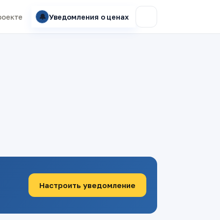
🔔
роекте
Уведомления о ценах
Настроить уведомление