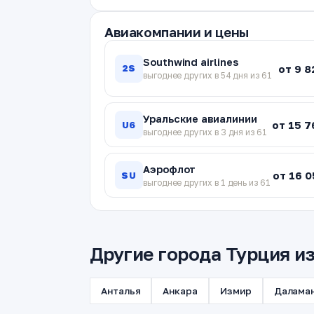
Авиакомпании и цены
Southwind airlines
от 9 8
2S
выгоднее других в 54 дня из 61
Уральские авиалинии
от 15 7
U6
выгоднее других в 3 дня из 61
Аэрофлот
от 16 0
SU
выгоднее других в 1 день из 61
Другие города Турция и
Анталья
Анкара
Измир
Далама