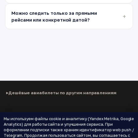
Можно следить только за прямыми
рейсами или конкретной датой?
Дешёвые авиабилеты по другим направлениям
© 2026 Паломнику
Мы используем файлы cookie и аналитику (Yandex Metrika, Google
Analytics) для работы сайта и улучшения сервиса. При
Дешёвые авиабилеты, подписки на цены и новые
оформлении подписки также храним идентификатор web push /
направления.
Telegram. Продолжая пользоваться сайтом, вы соглашаетесь с
🌍 Страны
📝 Блог
🔔 Уведомления о ценах