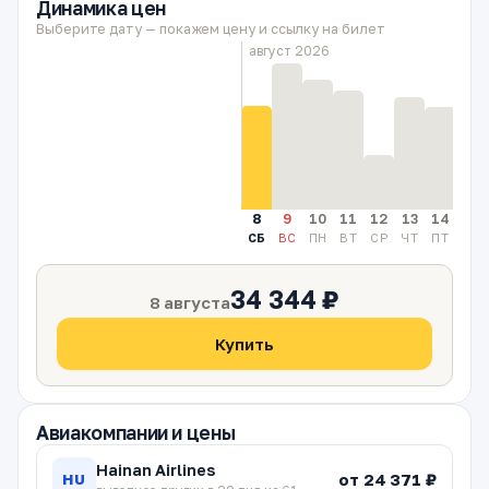
Динамика цен
Выберите дату — покажем цену и ссылку на билет
август 2026
8
9
10
11
12
13
14
15
СБ
ВС
ПН
ВТ
СР
ЧТ
ПТ
СБ
34 344 ₽
8 августа
Купить
Авиакомпании и цены
Hainan Airlines
от 24 371 ₽
HU