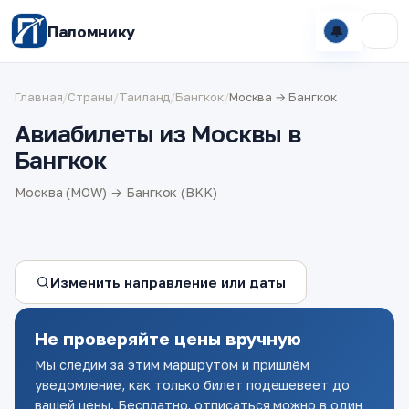
Паломнику
🔔
Главная
/
Страны
/
Таиланд
/
Бангкок
/
Москва → Бангкок
Авиабилеты из Москвы в
Бангкок
Москва (MOW) → Бангкок (BKK)
Изменить направление или даты
Не проверяйте цены вручную
Мы следим за этим маршрутом и пришлём
уведомление, как только билет подешевеет до
вашей цены. Бесплатно, отписаться можно в один