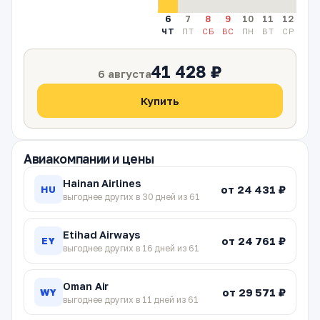
6
7
8
9
10
11
12
13
ЧТ
ПТ
СБ
ВС
ПН
ВТ
СР
ЧТ
41 428 ₽
6 августа
Купить
Авиакомпании и цены
Hainan Airlines
от 24 431 ₽
HU
выгоднее других в 30 дней из 61
Etihad Airways
от 24 761 ₽
EY
выгоднее других в 16 дней из 61
Oman Air
от 29 571 ₽
WY
выгоднее других в 11 дней из 61