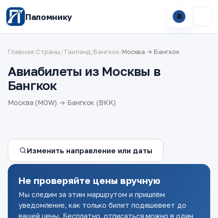
Паломнику
🔔
Главная
/
Страны
/
Таиланд
/
Бангкок
/
Москва → Бангкок
Авиабилеты из Москвы в
Бангкок
Москва (MOW) → Бангкок (BKK)
Изменить направление или даты
Не проверяйте цены вручную
Мы следим за этим маршрутом и пришлём
уведомление, как только билет подешевеет до
вашей цены. Бесплатно, отписаться можно в один