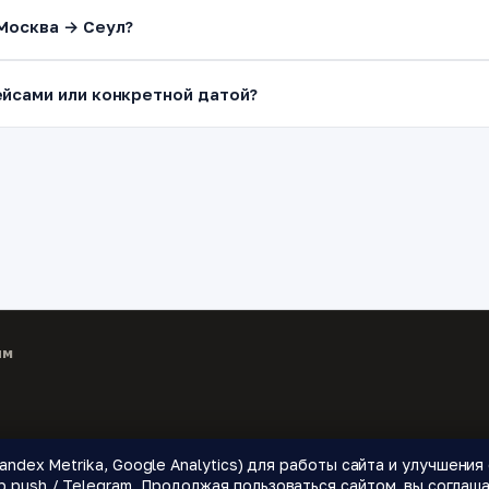
Москва → Сеул?
йсами или конкретной датой?
ям
andex Metrika, Google Analytics) для работы сайта и улучшени
 направления.
push / Telegram. Продолжая пользоваться сайтом, вы соглаша
🌍 Страны
📝 Блог
🔔 Уведомления о ценах
❓ Как это работает