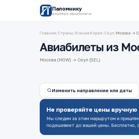
Паломнику
дешёвые авиабилеты
Главная
/
Страны
/
Южная Корея
/
Сеул
/
Москва → 
Авиабилеты из Мо
Москва (MOW) → Сеул (SEL)
Изменить направление или даты
Не проверяйте цены вручную
Мы следим за этим маршрутом и пришлём
подешевеет до вашей цены. Бесплатно, о