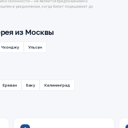
ия и сезонности — не является предложением о
ишлём в уведомлении, когда билет подешевеет до
рея из Москвы
Чхонджу
Ульсан
Ереван
Баку
Калининград