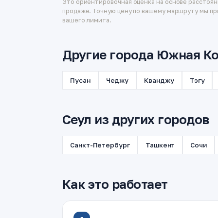
Это ориентировочная оценка на основе расстоян
продаже. Точную цену по вашему маршруту мы пр
вашего лимита.
Другие города Южная Ко
Пусан
Чеджу
Кванджу
Тэгу
Сеул из других городов
Санкт-Петербург
Ташкент
Сочи
Как это работает