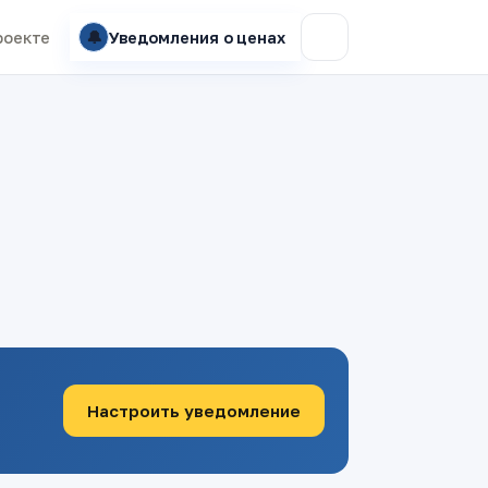
🔔
роекте
Уведомления о ценах
Настроить уведомление