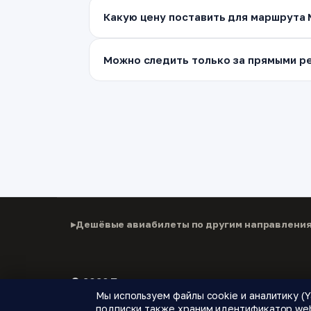
Какую цену поставить для маршрута 
Можно следить только за прямыми ре
Дешёвые авиабилеты по другим направлени
© 2026 Паломнику
Мы используем файлы cookie и аналитику (Y
Дешёвые авиабилеты, подписки на цены и новые
подписки также храним идентификатор web 