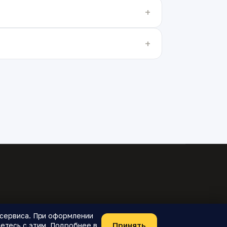
я сервиса. При оформлении
Принять
етесь с этим. Подробнее в
Telegram-бот
О проекте
Конфиденциальность