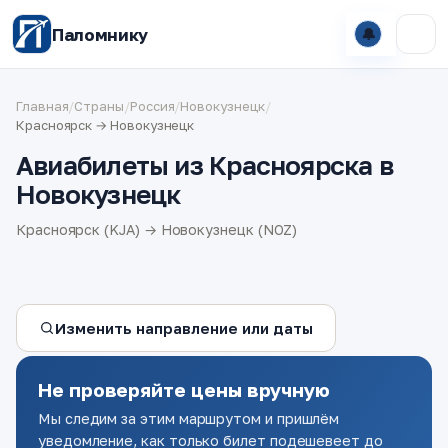
Паломнику
🔔
Главная
/
Страны
/
Россия
/
Новокузнецк
/
Красноярск → Новокузнецк
Авиабилеты из Красноярска в
Новокузнецк
Красноярск (KJA) → Новокузнецк (NOZ)
Изменить направление или даты
Не проверяйте цены вручную
Мы следим за этим маршрутом и пришлём
уведомление, как только билет подешевеет до