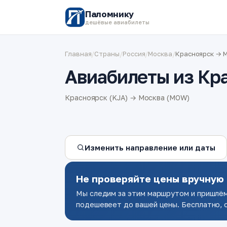
Паломнику
дешёвые авиабилеты
Главная
/
Страны
/
Россия
/
Москва
/
Красноярск → 
Авиабилеты из Кр
Красноярск (KJA) → Москва (MOW)
Изменить направление или даты
Не проверяйте цены вручную
Мы следим за этим маршрутом и пришлём
подешевеет до вашей цены. Бесплатно, о