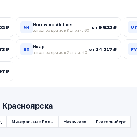
Nordwind Airlines
02 ₽
от 9 522 ₽
N4
U
выгоднее других в 8 дней из 60
Икар
73 ₽
от 14 217 ₽
EO
F
выгоднее других в 2 дня из 60
97 ₽
з Красноярска
д
Минеральные Воды
Махачкала
Екатеринбург