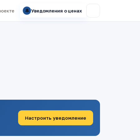
🔔
роекте
Уведомления о ценах
Настроить уведомление