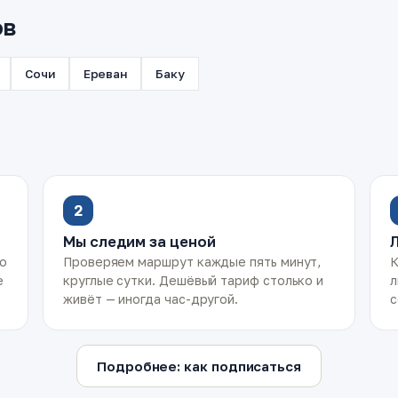
ов
Сочи
Ереван
Баку
2
Мы следим за ценой
ко
Проверяем маршрут каждые пять минут,
К
е
круглые сутки. Дешёвый тариф столько и
л
живёт — иногда час-другой.
с
Подробнее: как подписаться