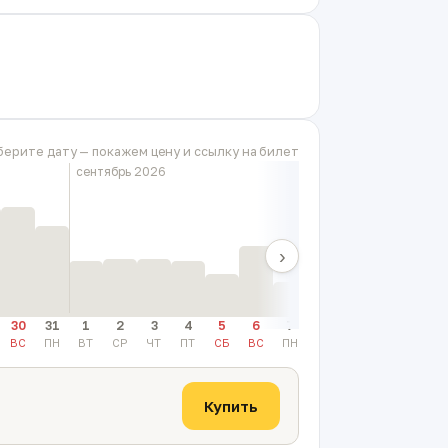
.
берите дату — покажем цену и ссылку на билет
сентябрь 2026
›
30
31
1
2
3
4
5
6
7
8
9
10
11
ВС
ПН
ВТ
СР
ЧТ
ПТ
СБ
ВС
ПН
ВТ
СР
ЧТ
ПТ
Купить