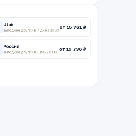
Utair
от 15 761 ₽
T
выгоднее других в 7 дней из 60
Россия
от 19 736 ₽
V
выгоднее других в 1 день из 60