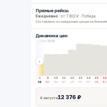
Прямые рейсы
Ежедневно
· от 7 802 ₽ · Победа
Составлено по найденным ценам на ближайш
Динамика цен
август 2026
‹
8
9
10
11
12
13
14
15
16
СБ
ВС
ПН
ВТ
СР
ЧТ
ПТ
СБ
ВС
12 376 ₽
8 августа