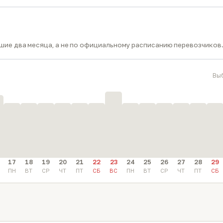
ие два месяца, а не по официальному расписанию перевозчиков
Вы
17
18
19
20
21
22
23
24
25
26
27
28
29
ПН
ВТ
СР
ЧТ
ПТ
СБ
ВС
ПН
ВТ
СР
ЧТ
ПТ
СБ