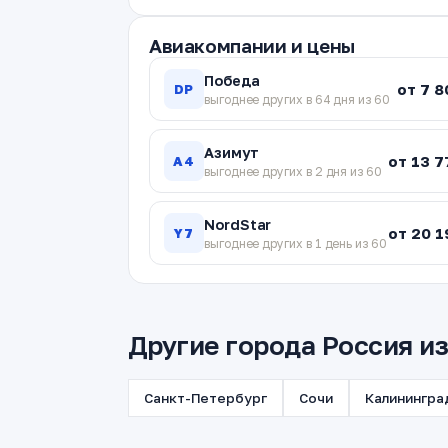
Авиакомпании и цены
Победа
от 7 8
DP
выгоднее других в 64 дня из 60
Азимут
от 13 7
A4
выгоднее других в 2 дня из 60
NordStar
от 20 1
Y7
выгоднее других в 1 день из 60
Другие города Россия и
Санкт-Петербург
Сочи
Калинингра