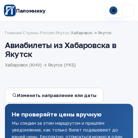
Паломнику
🔔
Главная
/
Страны
/
Россия
/
Якутск
/
Хабаровск → Якутск
Авиабилеты из Хабаровска в
Якутск
Хабаровск (KHV) → Якутск (YKS)
Изменить направление или даты
Не проверяйте цены вручную
Мы следим за этим маршрутом и пришлём
уведомление, как только билет подешевеет до
вашей цены. Бесплатно, отписаться можно в один