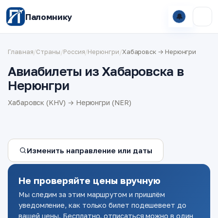
Паломнику
🔔
Главная
/
Страны
/
Россия
/
Нерюнгри
/
Хабаровск → Нерюнгри
Авиабилеты из Хабаровска в
Нерюнгри
Хабаровск (KHV) → Нерюнгри (NER)
Изменить направление или даты
Не проверяйте цены вручную
Мы следим за этим маршрутом и пришлём
уведомление, как только билет подешевеет до
вашей цены. Бесплатно, отписаться можно в один