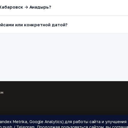
 Хабаровск → Анадырь?
йсами или конкретной датой?
ям
andex Metrika, Google Analytics) для работы сайта и улучшени
 направления.
push / Telegram. Продолжая пользоваться сайтом, вы соглаша
🌍 Страны
📝 Блог
🔔 Уведомления о ценах
❓ Как это работает