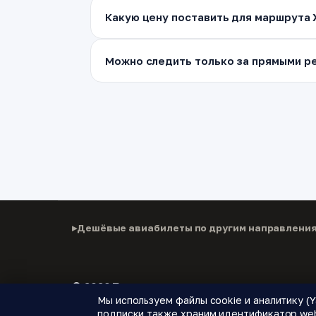
Какую цену поставить для маршрута
Можно следить только за прямыми ре
Дешёвые авиабилеты по другим направлени
© 2026 Паломнику
Мы используем файлы cookie и аналитику (Y
Дешёвые авиабилеты, подписки на цены и новые
подписки также храним идентификатор web 