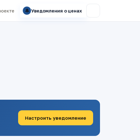
🔔
роекте
Уведомления о ценах
Настроить уведомление