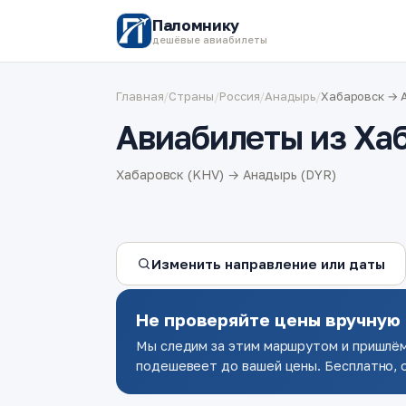
Паломнику
дешёвые авиабилеты
Главная
/
Страны
/
Россия
/
Анадырь
/
Хабаровск → 
Авиабилеты из Ха
Хабаровск (KHV) → Анадырь (DYR)
Изменить направление или даты
Не проверяйте цены вручную
Мы следим за этим маршрутом и пришлём
подешевеет до вашей цены. Бесплатно, о