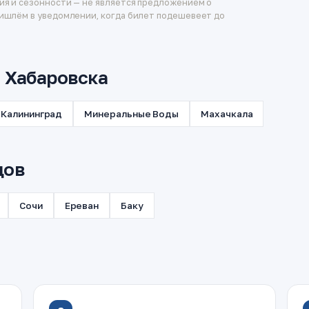
ия и сезонности — не является предложением о
ишлём в уведомлении, когда билет подешевеет до
з Хабаровска
Калининград
Минеральные Воды
Махачкала
дов
Сочи
Ереван
Баку