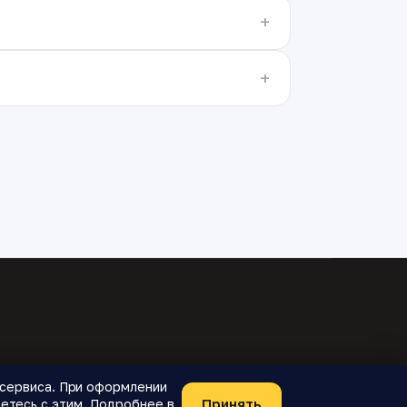
я сервиса. При оформлении
Принять
етесь с этим. Подробнее в
Telegram-бот
О проекте
Конфиденциальность