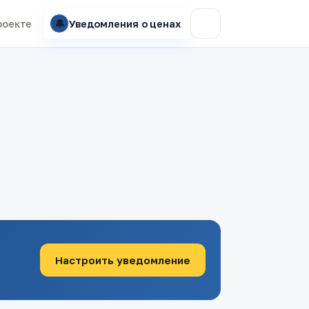
🔔
роекте
Уведомления о ценах
Настроить уведомление