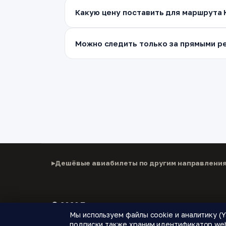
Какую цену поставить для маршрута 
Можно следить только за прямыми ре
Дешёвые авиабилеты по другим направлени
© 2026 Паломнику
Мы используем файлы cookie и аналитику (Y
Дешёвые авиабилеты, подписки на цены и новые
подписки также храним идентификатор web 