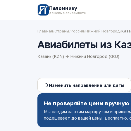
Паломнику
дешёвые авиабилеты
Главная
/
Страны
/
Россия
/
Нижний Новгород
/
Каза
Авиабилеты из Ка
Казань (KZN) → Нижний Новгород (GOJ)
Изменить направление или даты
Не проверяйте цены вручную
Мы следим за этим маршрутом и пришлём
подешевеет до вашей цены. Бесплатно, о