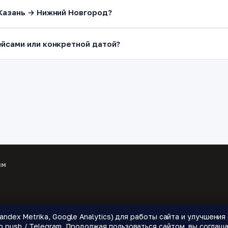
Казань → Нижний Новгород?
йсами или конкретной датой?
ям
andex Metrika, Google Analytics) для работы сайта и улучшени
 направления.
push / Telegram. Продолжая пользоваться сайтом, вы соглаша
🌍 Страны
📝 Блог
🔔 Уведомления о ценах
❓ Как это работает