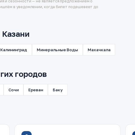
ия и сезонности — не является предложением о
ишлём в уведомлении, когда билет подешевеет до
з Казани
Калининград
Минеральные Воды
Махачкала
гих городов
Сочи
Ереван
Баку