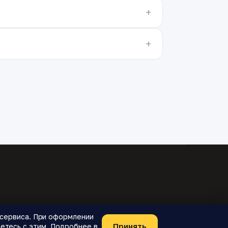
я сервиса. При оформлении
Принять
етесь с этим. Подробнее в
Telegram-бот
О проекте
Конфиденциальность