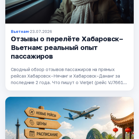
Вьетнам
·
23.07.2026
Отзывы о перелёте Хабаровск–
Вьетнам: реальный опыт
пассажиров
Сводный обзор отзывов пассажиров на прямых
рейсах Хабаровск–Нячанг и Хабаровск–Дананг за
последние 2 года. Что пишут о Vietjet (рейс VJ7661),
Nordwind (Boeing 777-300ER), IFly (Airbus A330):
комфорт борта, питание, обслуживание, …