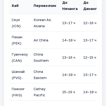
До
До
Хаб
Перевозчик
Нячанга
Дананга
Сеул
Korean Air,
13–17 ч
12–16 ч
(ICN)
Asiana
Пекин
Air China
14–18 ч
13–17 ч
(PEK)
Гуанчжоу
China
13–16 ч
12–15 ч
(CAN)
Southern
Шанхай
China
14–18 ч
13–17 ч
(PVG)
Eastern
Гонконг
Cathay
15–19 ч
14–18 ч
(HKG)
Pacific