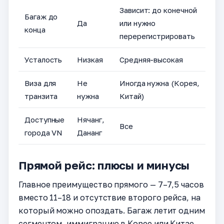
Зависит: до конечной
Багаж до
Да
или нужно
конца
перерегистрировать
Усталость
Низкая
Средняя-высокая
Виза для
Не
Иногда нужна (Корея,
транзита
нужна
Китай)
Доступные
Нячанг,
Все
города VN
Дананг
Прямой рейс: плюсы и минусы
Главное преимущество прямого — 7–7,5 часов
вместо 11–18 и отсутствие второго рейса, на
который можно опоздать. Багаж летит одним
сегментом, иммиграцию в Корее или Китае