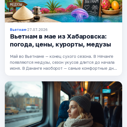
Вьетнам
·
27.07.2026
Вьетнам в мае из Хабаровска:
погода, цены, курорты, медузы
Май во Вьетнаме — конец сухого сезона. В Нячанге
появляются медузы, сезон укусов длится до начала
июня. В Дананге наоборот — самые комфортные дни
перед муссонами. Цены на билеты Хабаровск–
Вьетнам …