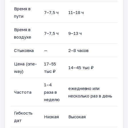
Время в
7–7,5 ч
11–18 ч
пути
Время в
7–7,5 ч
9–13 ч
воздухе
Стыковка
—
2–8 часов
Цена (one-
17–55
14–45 тыс ₽
way)
тыс ₽
1–4
ежедневно или
Частота
раза в
несколько раз в день
неделю
Гибкость
Низкая
Высокая
дат