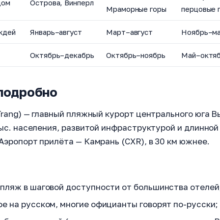
дом
Острова, Винперл
Мраморные горы
перцовые 
ждей
Январь–август
Март–август
Ноябрь–м
Октябрь–декабрь
Октябрь–ноябрь
Май–октя
 подробно
Trang) — главный пляжный курорт центрального юга В
тыс. населения, развитой инфраструктурой и длинной
Аэропорт прилёта — Камрань (CXR), в 30 км южнее.
 пляж в шаговой доступности от большинства отелей
е на русском, многие официанты говорят по-русски;