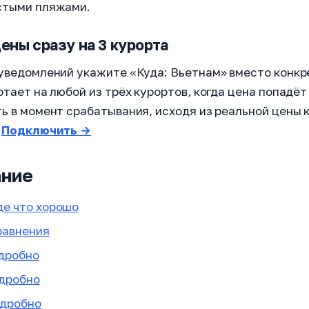
стыми пляжами.
ены сразу на 3 курорта
уведомлений укажите «Куда: Вьетнам» вместо конкр
тает на любой из трёх курортов, когда цена попадёт
ь в момент срабатывания, исходя из реальной цены 
.
Подключить →
ние
де что хорошо
равнения
одробно
одробно
одробно