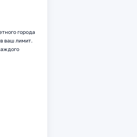
етного города
 в ваш лимит.
каждого