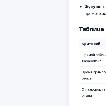
Фукуок:
тр
прямого ре
Таблица 
Критерий
Прямой рейс 
Хабаровска
Время прямог
рейса
От аэропорта
отеля