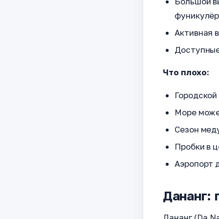
Большой вы
фуникулёр
Активная 
Доступные 
Что плохо:
Городской
Море може
Сезон мед
Пробки в ц
Аэропорт 
Дананг:
Дананг (Da N