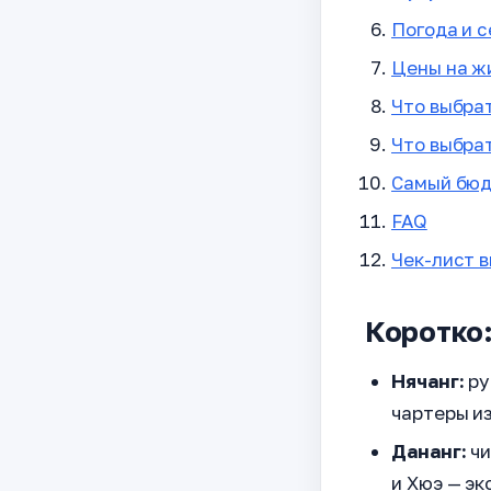
Погода и 
Цены на ж
Что выбра
Что выбра
Самый бюд
FAQ
Чек-лист 
Коротко:
Нячанг:
ру
чартеры и
Дананг:
чи
и Хюэ — э