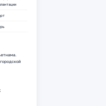
плантации
арт
брь
ьетнама.
 городской
;