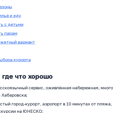
сезоны
ильё и еду
ть с детьми
ть парам
жетный вариант
выбора курорта
 где что хорошо
сскоязычный сервис, оживлённая набережная, много
з Хабаровска;
стый город-курорт, аэропорт в 10 минутах от пляжа,
кскурсии на ЮНЕСКО;