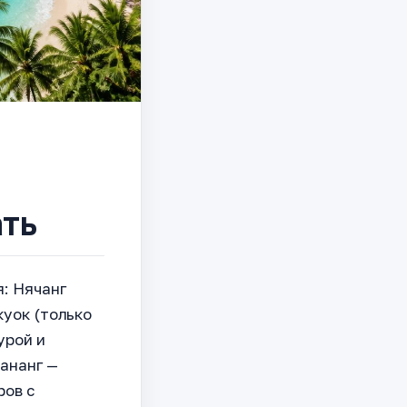
ать
я: Нячанг
куок (только
урой и
ананг —
ров с