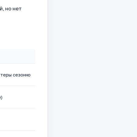
, но нет
ртеры сезонно
р)