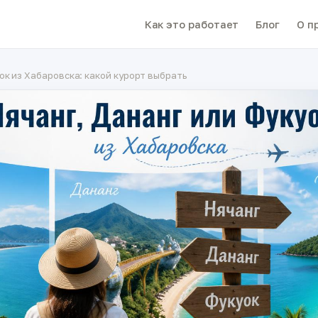
Как это работает
Блог
О п
уок из Хабаровска: какой курорт выбрать