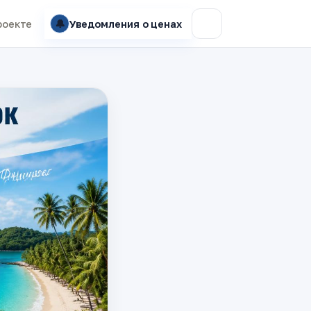
🔔
роекте
Уведомления о ценах