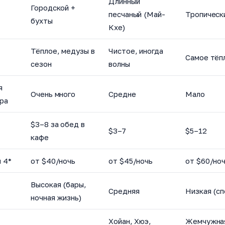
Длинный
Городской +
песчаный (Май-
Тропическ
бухты
Кхе)
Тёплое, медузы в
Чистое, иногда
Самое тёп
сезон
волны
я
Очень много
Средне
Мало
ра
$3–8 за обед в
$3–7
$5–12
кафе
 4*
от $40/ночь
от $45/ночь
от $60/но
Высокая (бары,
Средняя
Низкая (сп
ночная жизнь)
Хойан, Хюэ,
Жемчужна