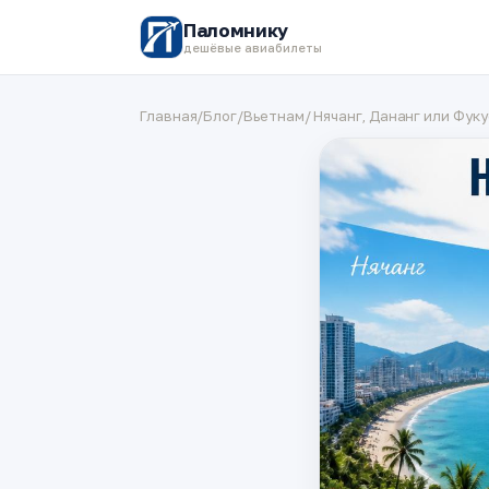
Паломнику
дешёвые авиабилеты
Главная
/
Блог
/
Вьетнам
/ Нячанг, Дананг или Фук