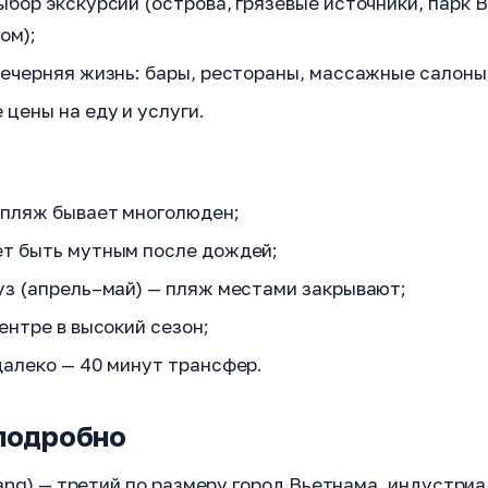
бор экскурсий (острова, грязевые источники, парк 
ом);
вечерняя жизнь: бары, рестораны, массажные салоны
цены на еду и услуги.
 пляж бывает многолюден;
т быть мутным после дождей;
уз (апрель–май) — пляж местами закрывают;
ентре в высокий сезон;
далеко — 40 минут трансфер.
 подробно
ang) — третий по размеру город Вьетнама, индустриа