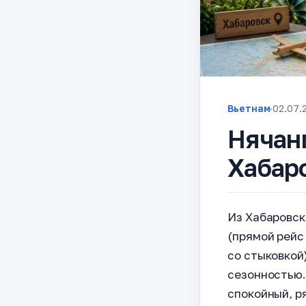
Вьетнам
·
02.07.
Нячанг
Хабаро
Из Хабаровск
(прямой рейс 
со стыковкой
сезонностью.
спокойный, р