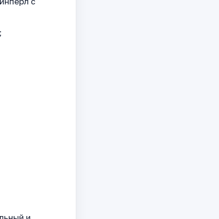
Винперл с
;
льный и