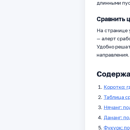
длинными пу
Сравнить ц
На странице 
— алерт срабо
Удобно решат
направления
Содержа
Коротко: г
Таблица с
Нячанг: п
Дананг: п
Фукуок: п