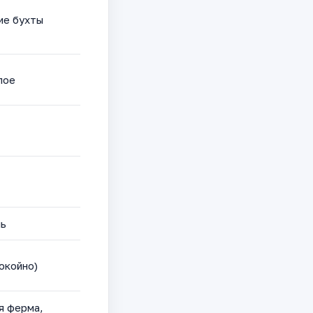
ие бухты
лое
чь
окойно)
я ферма,