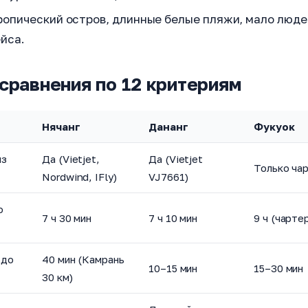
опический остров, длинные белые пляжи, мало людей
йса.
сравнения по 12 критериям
Нячанг
Дананг
Фукуок
из
Да (Vietjet,
Да (Vietjet
Только ча
Nordwind, IFly)
VJ7661)
о
7 ч 30 мин
7 ч 10 мин
9 ч (чарте
 до
40 мин (Камрань
10–15 мин
15–30 мин
30 км)